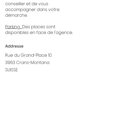
conseiller et de vous
accompagner dans votre
démarche.
Parking :
Des places sont
disponibles en face de l'agence.
Addresse
Rue du Grand-Place 10
3963 Crans-Montana
SUISSE
Horaires d'ouverture
Lun.- ven.
9 h - 12h & 14h - 18h
Samedi
10 h - 12h & 14h-18h
Dimanche
Fermé (Visites sur